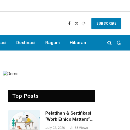
SUBSCRIBE
Facebook
X
Instagram
(Twitter)
asi
Destinasi
Ragam
Hiburan
)
Top Posts
Pelatihan & Sertifikasi
“Work Ethics Matters”
(CWEM) Batch 1 Resmi
July 22, 2026
53
Views