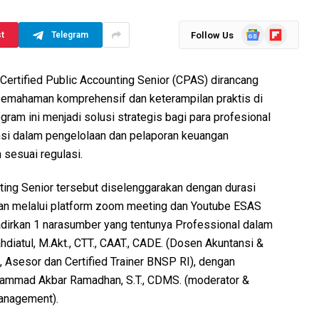
Google
Flipboard
Follow Us
st
Telegram
News
 Certified Public Accounting Senior (CPAS) dirancang
emahaman komprehensif dan keterampilan praktis di
gram ini menjadi solusi strategis bagi para profesional
si dalam pengelolaan dan pelaporan keuangan
 sesuai regulasi.
nting Senior tersebut diselenggarakan dengan durasi
kan melalui platform zoom meeting dan Youtube ESAS
adirkan 1 narasumber yang tentunya Professional dalam
hdiatul, M.Akt., CTT., CAAT., CADE. (Dosen Akuntansi &
i, Asesor dan Certified Trainer BNSP RI), dengan
hammad Akbar Ramadhan, S.T., CDMS. (moderator &
anagement).