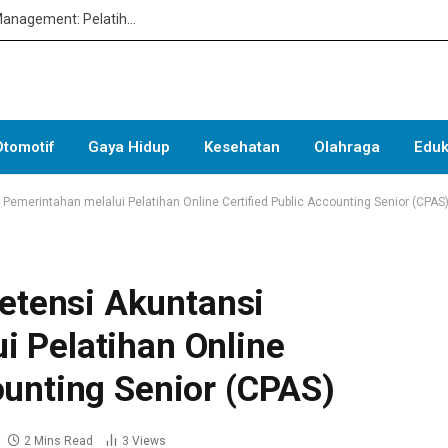
Menguasai Analitik Data SDM Bersama ESAS Management: Pelatihan Eksklusif HR Dashboard Practitioner
Otomotif
Gaya Hidup
Kesehatan
Olahraga
Eduk
emerintahan melalui Pelatihan Online Certified Public Accounting Senior (CPAS
tensi Akuntansi
i Pelatihan Online
ounting Senior (CPAS)
2 Mins Read
3
Views