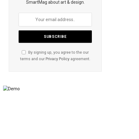
SmartMag about art & design.
By signing up, you agree to the our
terms and our
Privacy Policy
agreement.
te