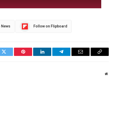
e News
Follow on Flipboard
ok
Twitter
Pinterest
LinkedIn
Telegram
Email
Copy
Link
Websi