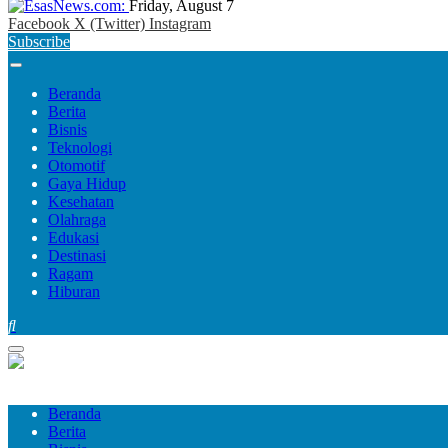
Friday, August 7
Facebook
X (Twitter)
Instagram
Subscribe
Beranda
Berita
Bisnis
Teknologi
Otomotif
Gaya Hidup
Kesehatan
Olahraga
Edukasi
Destinasi
Ragam
Hiburan
Beranda
Berita