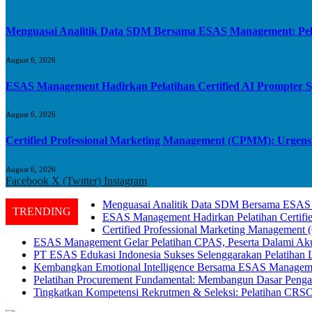
Menguasai Analitik Data SDM Bersama ESAS Management: Pela
August 6, 2026
ESAS Management Hadirkan Pelatihan Certified AI Prompter Spe
August 6, 2026
Certified Professional Marketing Management (CPMM): Urgensi
August 6, 2026
Facebook
X (Twitter)
Instagram
Menguasai Analitik Data SDM Bersama ESAS M
TRENDING
ESAS Management Hadirkan Pelatihan Certified
Certified Professional Marketing Management
ESAS Management Gelar Pelatihan CPAS, Peserta Dalami Akun
PT ESAS Edukasi Indonesia Sukses Selenggarakan Pelatihan
Kembangkan Emotional Intelligence Bersama ESAS Manageme
Pelatihan Procurement Fundamental: Membangun Dasar Pengad
Tingkatkan Kompetensi Rekrutmen & Seleksi: Pelatihan CR