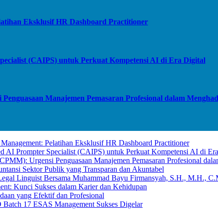
tihan Eksklusif HR Dashboard Practitioner
cialist (CAIPS) untuk Perkuat Kompetensi AI di Era Digital
 Penguasaan Manajemen Pemasaran Profesional dalam Menghadapi
anagement: Pelatihan Eksklusif HR Dashboard Practitioner
 AI Prompter Specialist (CAIPS) untuk Perkuat Kompetensi AI di Era
 (CPMM): Urgensi Penguasaan Manajemen Pemasaran Profesional dalam 
tansi Sektor Publik yang Transparan dan Akuntabel
 Legal Linguist Bersama Muhammad Bayu Firmansyah, S.H., M.H., C.
nt: Kunci Sukses dalam Karier dan Kehidupan
aan yang Efektif dan Profesional
SO Batch 17 ESAS Management Sukses Digelar