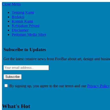
Close Menu
Tentang Kami
Redaksi
Kontak Kami
Kebijakan Privasi
Disclaimer
Pedoman Media Siber
Subscribe to Updates
Get the latest creative news from FooBar about art, design and busin
By signing up, you agree to the our terms and our
Privacy Policy
What's Hot