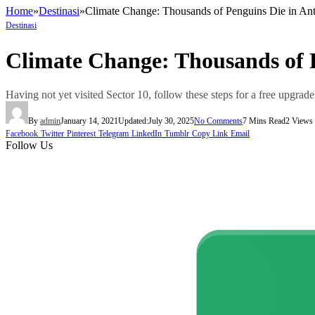
Home
»
Destinasi
»
Climate Change: Thousands of Penguins Die in Ant
Destinasi
Climate Change: Thousands of P
Having not yet visited Sector 10, follow these steps for a free upgrade
By
admin
January 14, 2021
Updated:
July 30, 2025
No Comments
7 Mins Read
2
Views
Facebook
Twitter
Pinterest
Telegram
LinkedIn
Tumblr
Copy Link
Email
Follow Us