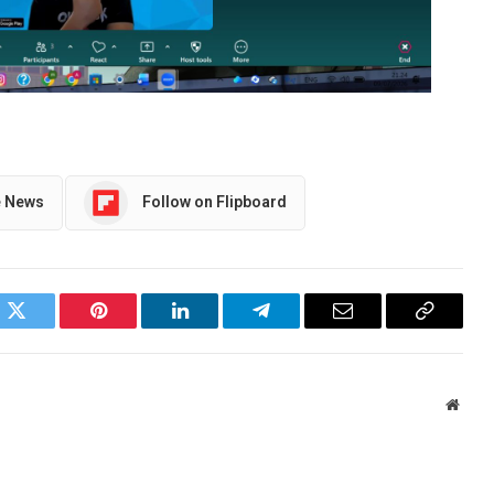
e News
Follow on Flipboard
ok
Twitter
Pinterest
LinkedIn
Telegram
Email
Copy
Link
Websi