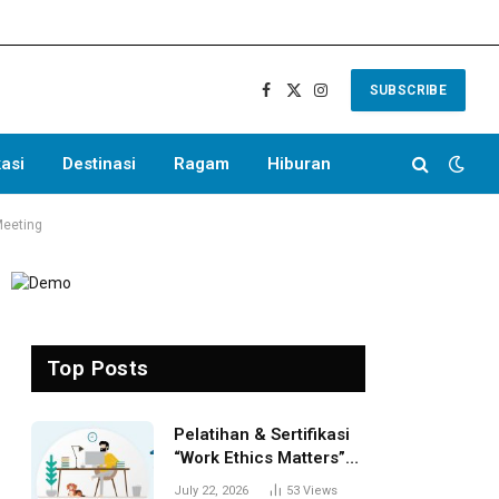
SUBSCRIBE
Facebook
X
Instagram
(Twitter)
asi
Destinasi
Ragam
Hiburan
Meeting
Top Posts
Pelatihan & Sertifikasi
“Work Ethics Matters”
(CWEM) Batch 1 Resmi
July 22, 2026
53
Views