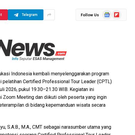
Google
Flipboard
Follow Us
st
Telegram
News
dukasi Indonesia kembali menyelenggarakan program
pelatihan Certified Professional Tour Leader (CPTL)
li 2026, pukul 19.30–21.30 WIB. Kegiatan ini
i Zoom Meeting dan diikuti oleh peserta yang ingin
eterampilan di bidang kepemanduan wisata secara
yu, S.A.B., M.A., CMT sebagai narasumber utama yang
etensi seorang Certified Professional Tour Leader