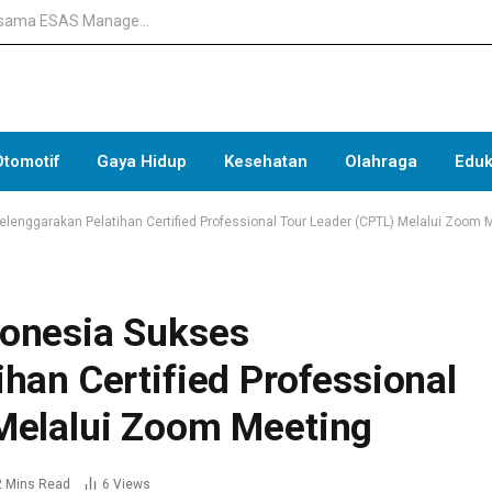
Tingkatkan Kompetensi Mediation in Hospital Bersama ESAS Management: Membangun Penyelesaian Konflik yang Profesional di Lingkungan Rumah Sakit
Otomotif
Gaya Hidup
Kesehatan
Olahraga
Eduk
lenggarakan Pelatihan Certified Professional Tour Leader (CPTL) Melalui Zoom 
donesia Sukses
han Certified Professional
Melalui Zoom Meeting
2 Mins Read
6
Views