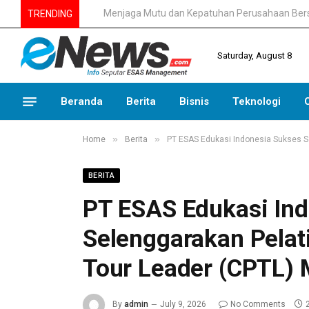
TRENDING
Saturday, August 8
Beranda
Berita
Bisnis
Teknologi
»
»
Home
Berita
PT ESAS Edukasi Indonesia Sukses Se
BERITA
PT ESAS Edukasi In
Selenggarakan Pelati
Tour Leader (CPTL) 
By
admin
July 9, 2026
No Comments