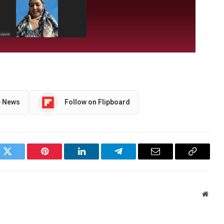
e News
Follow on Flipboard
ok
Twitter
Pinterest
LinkedIn
Telegram
Email
Copy
Link
Websi