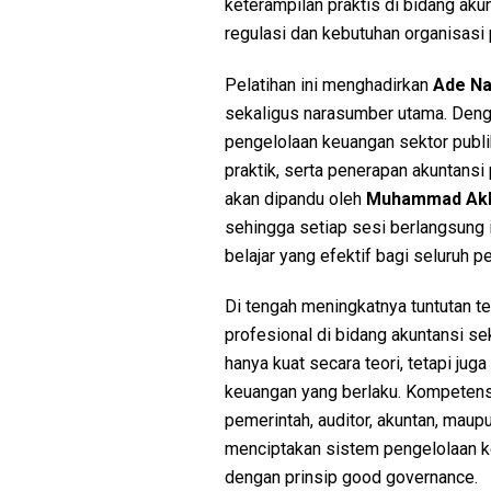
keterampilan praktis di bidang ak
regulasi dan kebutuhan organisasi
Pelatihan ini menghadirkan
Ade Nah
sekaligus narasumber utama. Denga
pengelolaan keuangan sektor publ
praktik, serta penerapan akuntans
akan dipandu oleh
Muhammad Akba
sehingga setiap sesi berlangsung 
belajar yang efektif bagi seluruh p
Di tengah meningkatnya tuntutan te
profesional di bidang akuntansi se
hanya kuat secara teori, tetapi j
keuangan yang berlaku. Kompetensi
pemerintah, auditor, akuntan, maup
menciptakan sistem pengelolaan ke
dengan prinsip good governance.