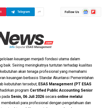
Google
Flipboard
Follow Us
st
Telegram
News
ngelolaan keuangan menjadi fondasi utama dalam
 baik. Seiring meningkatnya tuntutan terhadap kualitas
k, kebutuhan akan tenaga profesional yang memahami
oran keuangan berbasis Standar Akuntansi Pemerintahan
ab kebutuhan tersebut,
ESAS Management (PT ESAS
hadirkan program
Certified Public Accounting Senior
n pada
Senin, 06 Juli 2026
secara
online melalui
uk membekali para profesional dengan pengetahuan dan