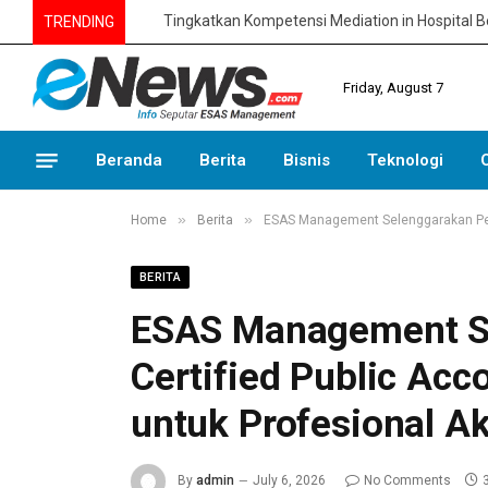
TRENDING
Friday, August 7
Beranda
Berita
Bisnis
Teknologi
»
»
Home
Berita
ESAS Management Selenggarakan Pelat
BERITA
ESAS Management Se
Certified Public Acc
untuk Profesional Ak
By
admin
July 6, 2026
No Comments