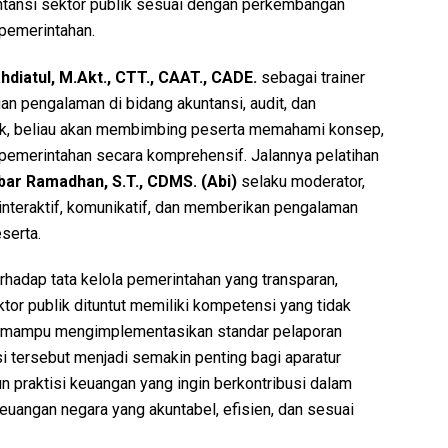
untansi sektor publik sesuai dengan perkembangan
 pemerintahan.
diatul, M.Akt., CTT., CAAT., CADE.
sebagai trainer
n pengalaman di bidang akuntansi, audit, dan
ik, beliau akan membimbing peserta memahami konsep,
i pemerintahan secara komprehensif. Jalannya pelatihan
r Ramadhan, S.T., CDMS. (Abi)
selaku moderator,
interaktif, komunikatif, dan memberikan pengalaman
eserta.
rhadap tata kelola pemerintahan yang transparan,
ktor publik dituntut memiliki kompetensi yang tidak
uga mampu mengimplementasikan standar pelaporan
 tersebut menjadi semakin penting bagi aparatur
un praktisi keuangan yang ingin berkontribusi dalam
uangan negara yang akuntabel, efisien, dan sesuai