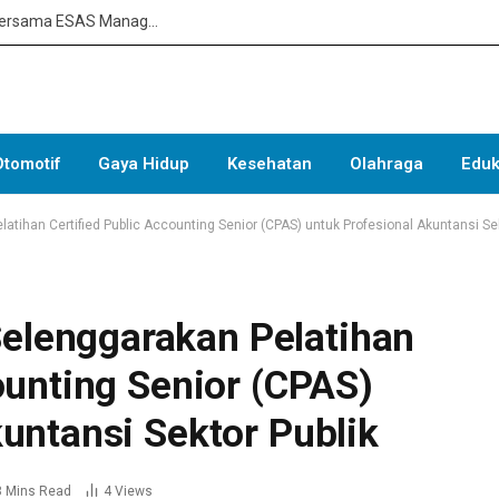
Tingkatkan Kompetensi Mediation in Hospital Bersama ESAS Management: Membangun Penyelesaian Konflik yang Profesional di Lingkungan Rumah Sakit
Otomotif
Gaya Hidup
Kesehatan
Olahraga
Eduk
ihan Certified Public Accounting Senior (CPAS) untuk Profesional Akuntansi Sek
lenggarakan Pelatihan
ounting Senior (CPAS)
untansi Sektor Publik
3 Mins Read
4
Views