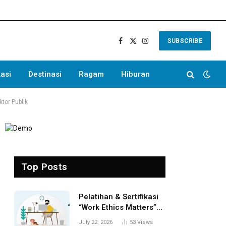
SUBSCRIBE
Facebook
X
Instagram
(Twitter)
asi
Destinasi
Ragam
Hiburan
tor Publik
Top Posts
Pelatihan & Sertifikasi
“Work Ethics Matters”
(CWEM) Batch 1 Resmi
July 22, 2026
53
Views