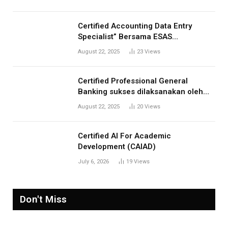
Anda
Certified Accounting Data Entry
Specialist” Bersama ESAS
Management: Menjawab Kebutuhan
August 22, 2025
23
Views
Kompetensi Akuntansi Digital”
Certified Professional General
Banking sukses dilaksanakan oleh
ESAS Management
August 22, 2025
20
Views
Certified AI For Academic
Development (CAIAD)
July 6, 2026
19
Views
Don't Miss