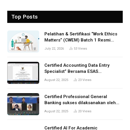
Top Posts
Pelatihan & Sertifikasi “Work Ethics
Matters” (CWEM) Batch 1 Resmi
Dibuka! Tingkatkan Profesionalisme
July 22, 2026
53
Views
Anda
Certified Accounting Data Entry
Specialist” Bersama ESAS
Management: Menjawab Kebutuhan
August 22, 2025
23
Views
Kompetensi Akuntansi Digital”
Certified Professional General
Banking sukses dilaksanakan oleh
ESAS Management
August 22, 2025
20
Views
Certified AI For Academic