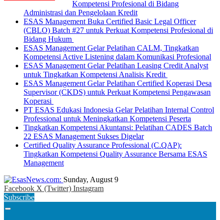
Kompetensi Profesional di Bidang
Administrasi dan Pengelolaan Kredit
ESAS Management Buka Certified Basic Legal Officer
(CBLO) Batch #27 untuk Perkuat Kompetensi Profesional di
Bidang Hukum
ESAS Management Gelar Pelatihan CALM, Tingkatkan
Kompetensi Active Listening dalam Komunikasi Profesional
ESAS Management Gelar Pelatihan Leasing Credit Analyst
untuk Tingkatkan Kompetensi Analisis Kredit
ESAS Management Gelar Pelatihan Certified Koperasi Desa
Supervisor (CKDS) untuk Perkuat Kompetensi Pengawasan
Koperasi
PT ESAS Edukasi Indonesia Gelar Pelatihan Internal Control
Professional untuk Meningkatkan Kompetensi Peserta
Tingkatkan Kompetensi Akuntansi: Pelatihan CADES Batch
22 ESAS Management Sukses Digelar
Certified Quality Assurance Professional (C.QAP):
Tingkatkan Kompetensi Quality Assurance Bersama ESAS
Management
Sunday, August 9
Facebook
X (Twitter)
Instagram
Subscribe