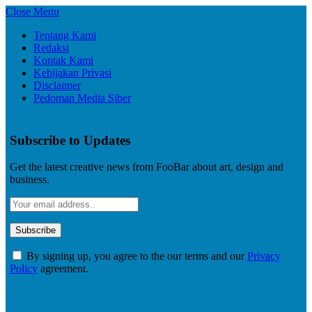
Close Menu
Tentang Kami
Redaksi
Kontak Kami
Kebijakan Privasi
Disclaimer
Pedoman Media Siber
Subscribe to Updates
Get the latest creative news from FooBar about art, design and
business.
By signing up, you agree to the our terms and our
Privacy
Policy
agreement.