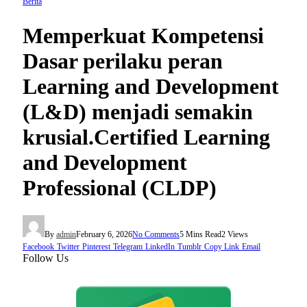
Berita
Memperkuat Kompetensi
Dasar perilaku peran
Learning and Development
(L&D) menjadi semakin
krusial.Certified Learning
and Development
Professional (CLDP)
By
admin
February 6, 2026
No Comments
5 Mins Read
2
Views
Facebook
Twitter
Pinterest
Telegram
LinkedIn
Tumblr
Copy Link
Email
Follow Us