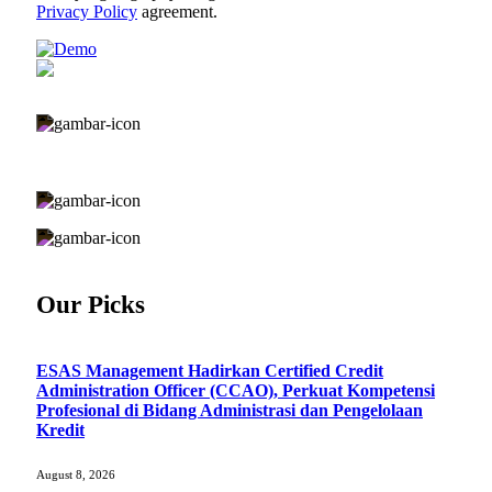
Privacy Policy
agreement.
Komplek Perkantoran Tanjung Mas Raya
Blok B1 No.44, Tanjung Barat, Jakarta Selatan DKI Jakarta
– Indonesia
esas.management@gmail.com
085870663856
Our Picks
ESAS Management Hadirkan Certified Credit
Administration Officer (CCAO), Perkuat Kompetensi
Profesional di Bidang Administrasi dan Pengelolaan
Kredit
August 8, 2026