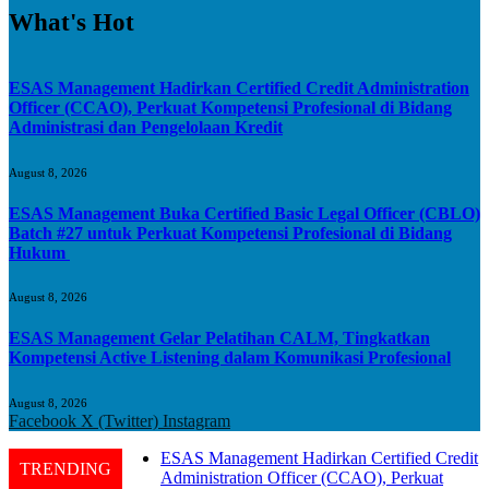
What's Hot
ESAS Management Hadirkan Certified Credit Administration
Officer (CCAO), Perkuat Kompetensi Profesional di Bidang
Administrasi dan Pengelolaan Kredit
August 8, 2026
ESAS Management Buka Certified Basic Legal Officer (CBLO)
Batch #27 untuk Perkuat Kompetensi Profesional di Bidang
Hukum
August 8, 2026
ESAS Management Gelar Pelatihan CALM, Tingkatkan
Kompetensi Active Listening dalam Komunikasi Profesional
August 8, 2026
Facebook
X (Twitter)
Instagram
ESAS Management Hadirkan Certified Credit
TRENDING
Administration Officer (CCAO), Perkuat